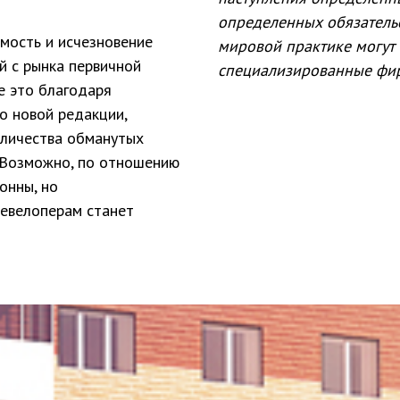
определенных обязательс
мость и исчезновение
мировой практике могут 
й с рынка первичной
специализированные фир
е это благодаря
о новой редакции,
оличества обманутых
. Возможно, по отношению
онны, но
евелоперам станет