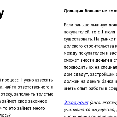
у
Дольщик больше не смож
Если раньше львиную дол
покупателей, то с 1 июля
существовать. На рынке 
долевого строительства 
между покупателем и зас
сможет внести деньги в с
переводить их на специал
дом сдадут, застройщик с
 процесс. Нужно взвесить
должен на деньги банка и
л, найти ответственного и
иметь опыт работы в сфер
потеку, заполнить толстые
а займет свое законное
Эскроу-счет
(англ. escro
 что это займет много
учитываются имущество,
лось?
наступления определенн