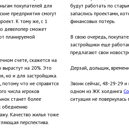
еньгам покупателей для
будут работать по стары
рские предприятия смогут
запаслись проектами, ко
оект. К тому же, с 1
финансовых потерь.
во девелопер сможет
 от планируемой
В свою очередь, покупате
застройщики еще работаю
предлагают свои новостр
ечном счете, скажется на
ы вырастут на 20%. Это
Дерзай, дольщик, времени
я, но и для застройщика.
, потому что не справятся
Звони сейчас, 48-29-29 и
ого числа игроков
одном из ЖК холдинга
Со
ынок станет более
ситуация не повернулась 
к обеднению
ажу. Качество жилья тоже
тляющая перспектива.