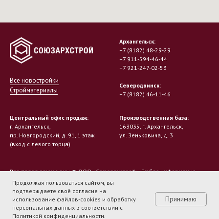
Архангельск:
+7 (8182) 48-29-29
+7 911-594-46-44
+7 921-247-02-53
Все новостройки
Северодвинск:
Стройматериалы
+7 (8182) 46-11-46
Центральный офис продаж:
Производственная база:
г. Архангельск,
163035, г. Архангельск,
пр. Новгородский, д. 91, 1 этаж
ул. Зеньковича, д. 3
(вход с левого торца)
Все права защищены © ООО «Союзархстрой». Любая информация,
представленная на данном сайте, носит исключительно
Продолжая пользоваться сайтом, вы
информационный характер и не является публичной офертой,
подтверждаете своё согласие на
определяемой положениями статьи 437 ГК РФ. Проектная декларация
Принимаю
использование файлов-cookies и обработку
на сайте: https://наш.дом.рф.
персональных данных в соответствии с
Политика конфиденциальности
Политикой конфиденциальности
.