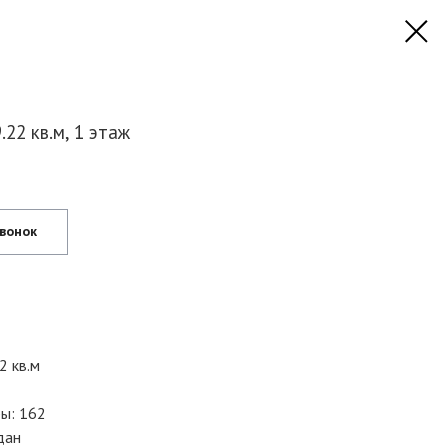
22 кв.м, 1 этаж
звонок
2 кв.м
ы: 162
дан