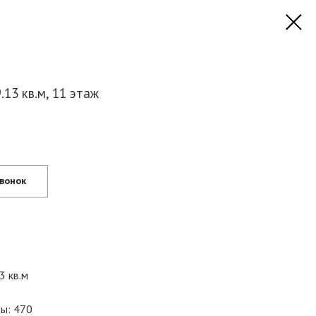
.13 кв.м, 11 этаж
звонок
3 кв.м
ы: 470