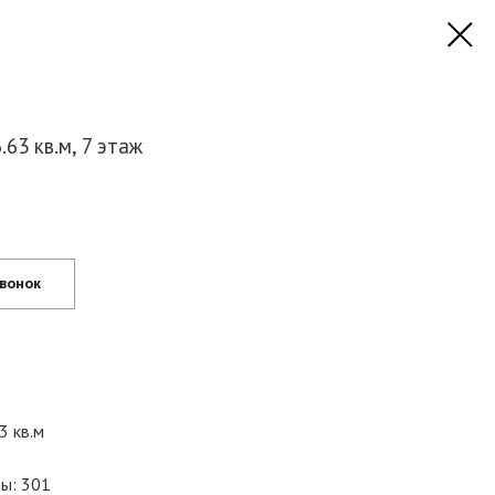
63 кв.м, 7 этаж
звонок
3 кв.м
ы: 301